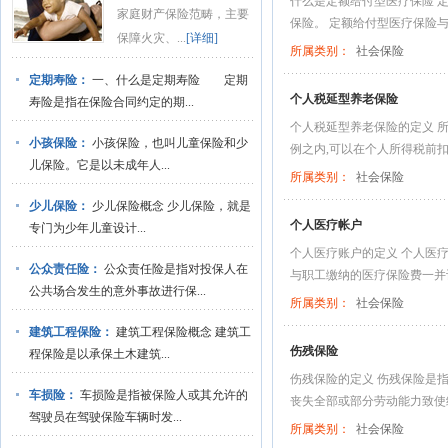
什么是定额给付型医疗保险 
家庭财产保险范畴，主要
保险。 定额给付型医疗保险与
保障火灾、...
[详细]
所属类别：
社会保险
定期寿险：
一、什么是定期寿险 定期
个人税延型养老保险
寿险是指在保险合同约定的期...
个人税延型养老保险的定义 
小孩保险：
小孩保险，也叫儿童保险和少
例之内,可以在个人所得税前扣
儿保险。它是以未成年人...
所属类别：
社会保险
少儿保险：
少儿保险概念 少儿保险，就是
个人医疗帐户
专门为少年儿童设计...
个人医疗账户的定义 个人医
公众责任险：
公众责任险是指对投保人在
与职工缴纳的医疗保险费一并记
公共场合发生的意外事故进行保...
所属类别：
社会保险
建筑工程保险：
建筑工程保险概念 建筑工
伤残保险
程保险是以承保土木建筑...
伤残保险的定义 伤残保险是
车损险：
车损险是指被保险人或其允许的
丧失全部或部分劳动能力致使经
驾驶员在驾驶保险车辆时发...
所属类别：
社会保险