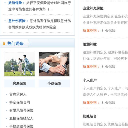
旅游保险：
旅行平安保险是针对出国旅行
企业补充保险
途中可能发生的各种意外（...
企业补充保险的定义 企业补
意外伤害险：
意外伤害保险是指以意外伤
企业补充养老保险是企业在国家
害而致身故或残疾为给付保险金...
所属类别：
社会保险
热门词条
追溯补缴
追溯补缴的定义 追溯补缴是指
社保，到退休年龄，已经买不齐
所属类别：
社会保险
个人账户
房屋保险
小孩保险
个人账户的定义 个人账户：
首席承保人
部进入个人账户，当劳动者步入
特定保险合同
所属类别：
社会保险
有限风险再保险
统账结合
直接保险经纪人
统账结合的定义 统账结合是
事故超赔再保险