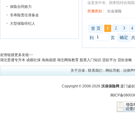
这是党中央、国务院结合我国基
保险合同效力
所属类别：
社会保险
非寿险责任准备金
大型保险经纪人
1
2
3
4
首 页
确定
到
页
共
友情链接
更多友链>>
湖北普通专升本
成都社保
海南函授
湖北网络教育
股票入门知识
贷款平台
贷款攻略
关于沃保
-
联系我们
-
网站导航
-
法律声
Copyright © 2008-2026
沃保保险网
厦门诚创
闽ICP备08003