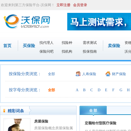
欢迎来到第三方保险平台-沃保网！
立即注册
会员登录
找代理人
找险种
需求测试
资
首页
买保险
卖保险
保险问吧
找机构
投保指南
沃
按保险分类浏览：
全部
人寿保险
财产保险
按字母分类浏览：
A
B
C
D
E
F
G
H
全部
全 部
精彩词条
房屋保险
定额给付型医疗保险
房屋保险概念房屋保险属