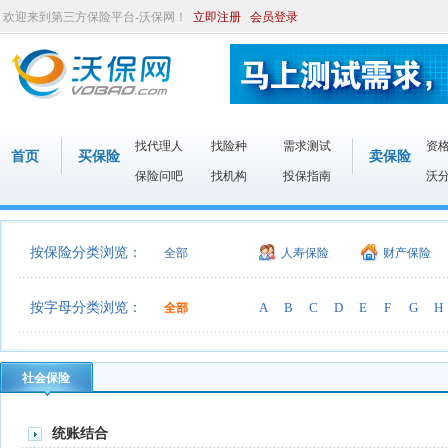
欢迎来到第三方保险平台-沃保网！
立即注册
会员登录
找代理人
找险种
需求测试
资
首页
买保险
卖保险
保险问吧
找机构
投保指南
沃
按保险分类浏览：
全部
人寿保险
财产保险
按字母分类浏览：
A
B
C
D
E
F
G
H
全部
社会保险
统账结合