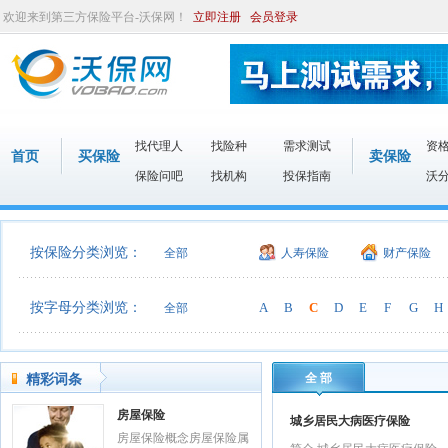
欢迎来到第三方保险平台-沃保网！
立即注册
会员登录
找代理人
找险种
需求测试
资
首页
买保险
卖保险
保险问吧
找机构
投保指南
沃
按保险分类浏览：
全部
人寿保险
财产保险
按字母分类浏览：
A
B
C
D
E
F
G
H
全部
全 部
精彩词条
房屋保险
城乡居民大病医疗保险
房屋保险概念房屋保险属