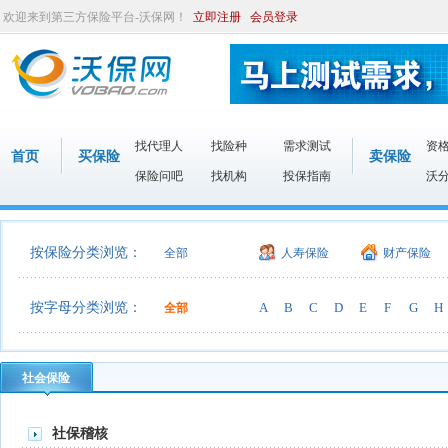
欢迎来到第三方保险平台-沃保网！
立即注册
会员登录
找代理人
找险种
需求测试
资
首页
买保险
卖保险
保险问吧
找机构
投保指南
沃
按保险分类浏览：
全部
人寿保险
财产保险
按字母分类浏览：
A
B
C
D
E
F
G
H
全部
社会保险
社保稽核