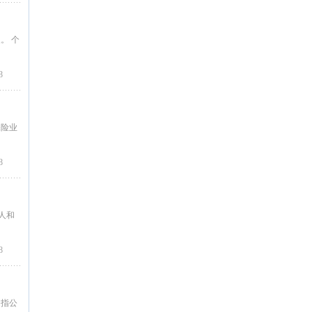
。 个
8
保险业
8
人和
8
是指公