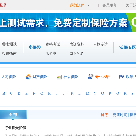
登录
我的沃保
会员服务
关于
需求测试
资格考试
培训资料
人物专访
卖保险
沃保专
投保指南
沃分享
成为VIP
人寿保险
财产保险
社会保险
专业术语
政策
B
C
D
E
F
G
H
I
J
K
L
M
N
O
P
Q
R
S
全 部
排序：
更新时间
|
搜
行业损失担保