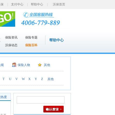
沃保
支付中心
帮助中心
沃保首页
保险资讯
保险专题
区
帮助中心
沃保动态
保险百科
法规
保险人物
其他
T
U
V
W
X
Y
Z
其他
索热度