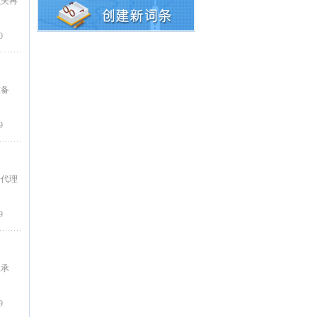
损失再
0
准备
9
赔代理
9
险承
9