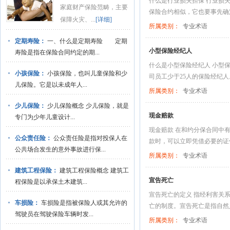
什么是行业损失担保 行业损
家庭财产保险范畴，主要
保险合约相似，它也要事先确定
保障火灾、...
[详细]
所属类别：
专业术语
定期寿险：
一、什么是定期寿险 定期
小型保险经纪人
寿险是指在保险合同约定的期...
什么是小型保险经纪人 小型
小孩保险：
小孩保险，也叫儿童保险和少
司员工少于25人的保险经纪人
儿保险。它是以未成年人...
所属类别：
专业术语
少儿保险：
少儿保险概念 少儿保险，就是
现金赔款
专门为少年儿童设计...
现金赔款 在和约分保合同中
公众责任险：
公众责任险是指对投保人在
款时，可以立即凭借必要的证件
公共场合发生的意外事故进行保...
所属类别：
专业术语
建筑工程保险：
建筑工程保险概念 建筑工
宣告死亡
程保险是以承保土木建筑...
宣告死亡的定义 指经利害关
车损险：
车损险是指被保险人或其允许的
亡的制度。宣告死亡是指自然人
驾驶员在驾驶保险车辆时发...
所属类别：
专业术语