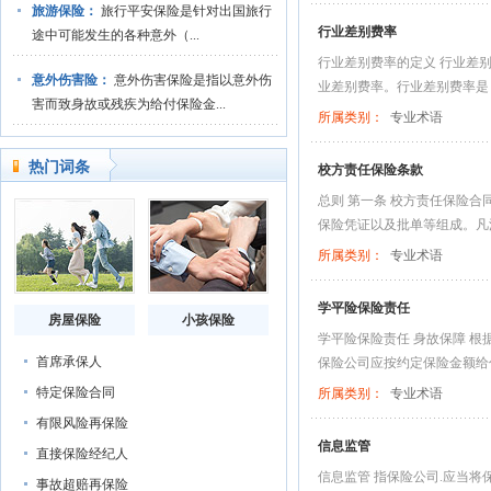
旅游保险：
旅行平安保险是针对出国旅行
行业差别费率
途中可能发生的各种意外（...
行业差别费率的定义 行业差
意外伤害险：
意外伤害保险是指以意外伤
业差别费率。行业差别费率是 
害而致身故或残疾为给付保险金...
所属类别：
专业术语
热门词条
校方责任保险条款
总则 第一条 校方责任保险
保险凭证以及批单等组成。凡涉
所属类别：
专业术语
学平险保险责任
房屋保险
小孩保险
学平险保险责任 身故保障 
首席承保人
保险公司应按约定保险金额给付
特定保险合同
所属类别：
专业术语
有限风险再保险
信息监管
直接保险经纪人
信息监管 指保险公司.应当
事故超赔再保险