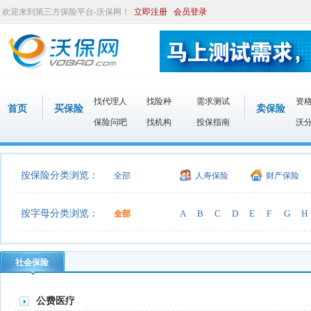
欢迎来到第三方保险平台-沃保网！
立即注册
会员登录
找代理人
找险种
需求测试
资
首页
买保险
卖保险
保险问吧
找机构
投保指南
沃
按保险分类浏览：
全部
人寿保险
财产保险
按字母分类浏览：
A
B
C
D
E
F
G
H
全部
社会保险
公费医疗