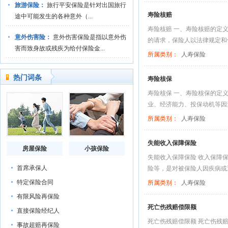
旅游保险：
旅行平安保险是针对出国旅行
寿险核赔
途中可能发生的各种意外（...
寿险核赔 一、寿险核赔的定
意外伤害险：
意外伤害保险是指以意外伤
的请求，保险人以法律规定和保
害而致身故或残疾为给付保险金...
所属类别：
人寿保险
热门词条
寿险核保
寿险核保 一、寿险核保的定
业、经济能力、投保动机等因素
所属类别：
人寿保险
失能收入保障保险
房屋保险
小孩保险
失能收入保障保险 收入保障
首席承保人
险等，是对被保险人因疾病或遭
特定保险合同
所属类别：
人寿保险
有限风险再保险
死亡伤残赔偿限额
直接保险经纪人
死亡伤残赔偿限额 死亡伤残
事故超赔再保险