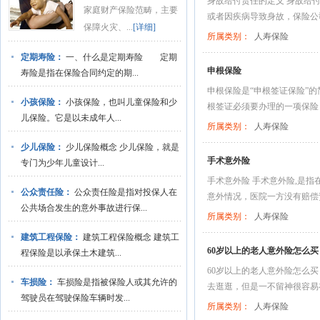
身故给付责任的定义 身故给
家庭财产保险范畴，主要
或者因疾病导致身故，保险公司
保障火灾、...
[详细]
所属类别：
人寿保险
定期寿险：
一、什么是定期寿险 定期
申根保险
寿险是指在保险合同约定的期...
申根保险是“申根签证保险”
小孩保险：
小孩保险，也叫儿童保险和少
根签证必须要办理的一项保险，
儿保险。它是以未成年人...
所属类别：
人寿保险
少儿保险：
少儿保险概念 少儿保险，就是
手术意外险
专门为少年儿童设计...
手术意外险 手术意外险,是
公众责任险：
公众责任险是指对投保人在
意外情况，医院一方没有赔偿责
公共场合发生的意外事故进行保...
所属类别：
人寿保险
建筑工程保险：
建筑工程保险概念 建筑工
60岁以上的老人意外险怎么买
程保险是以承保土木建筑...
60岁以上的老人意外险怎么买
车损险：
车损险是指被保险人或其允许的
去逛逛，但是一不留神很容易在
驾驶员在驾驶保险车辆时发...
所属类别：
人寿保险