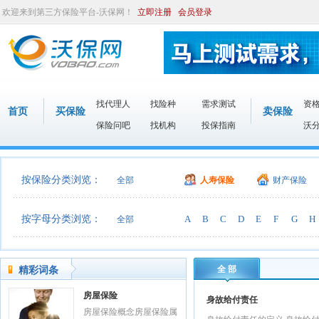
欢迎来到第三方保险平台-沃保网！
立即注册
会员登录
找代理人
找险种
需求测试
资
首页
买保险
卖保险
保险问吧
找机构
投保指南
沃
按保险分类浏览：
全部
人寿保险
财产保险
按字母分类浏览：
A
B
C
D
E
F
G
H
全部
全 部
精彩词条
房屋保险
身故给付责任
房屋保险概念房屋保险属