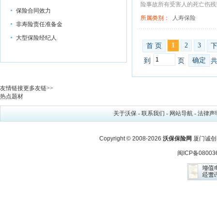
险事故所有受害人的死亡伤残费
保险合同效力
所属类别：
人寿保险
非寿险责任准备金
大型保险经纪人
1
2
3
首 页
确定
到
页
共
友情链接
更多友链>>
热点题材
关于沃保
-
联系我们
-
网站导航
-
法律声
Copyright © 2008-2026
沃保保险网
厦门诚创
闽ICP备08003