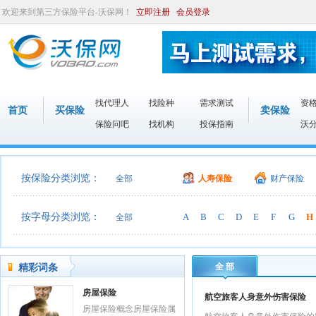
欢迎来到第三方保险平台-沃保网！
立即注册
会员登录
找代理人
找险种
需求测试
资
首页
买保险
卖保险
保险问吧
找机构
投保指南
沃
按保险分类浏览：
全部
人寿保险
财产保险
按字母分类浏览：
A
B
C
D
E
F
G
H
全部
全 部
精彩词条
房屋保险
航空旅客人身意外伤害保险
房屋保险概念房屋保险属