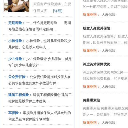
航空旅客人身意外伤害保险的
家庭财产保险范畴，主要
的一种航空保险，是财产保险的
保障火灾、...
[详细]
所属类别：
人寿保险
定期寿险：
一、什么是定期寿险 定期
航空人身意外保险
寿险是指在保险合同约定的期...
航空人身意外保险简介 航空人
小孩保险：
小孩保险，也叫儿童保险和少
期间，因意外事故而身亡、残疾
儿保险。它是以未成年人...
所属类别：
人寿保险
少儿保险：
少儿保险概念 少儿保险，就是
鸿运英才保障优势
专门为少年儿童设计...
鸿运英才保障优势 0岁投保—
公众责任险：
公众责任险是指对投保人在
对应每期保费越低，尽早规划，
公共场合发生的意外事故进行保...
所属类别：
人寿保险
建筑工程保险：
建筑工程保险概念 建筑工
黄曲霉素险
程保险是以承保土木建筑...
黄曲霉素险 黄曲霉素险概念黄曲霉
车损险：
车损险是指被保险人或其允许的
别之一，是指花生、谷物等易产
驾驶员在驾驶保险车辆时发...
所属类别：
人寿保险