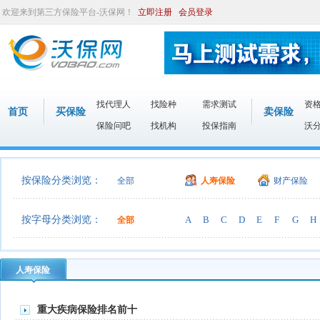
欢迎来到第三方保险平台-沃保网！
立即注册
会员登录
找代理人
找险种
需求测试
资
首页
买保险
卖保险
保险问吧
找机构
投保指南
沃
按保险分类浏览：
全部
人寿保险
财产保险
按字母分类浏览：
A
B
C
D
E
F
G
H
全部
人寿保险
重大疾病保险排名前十