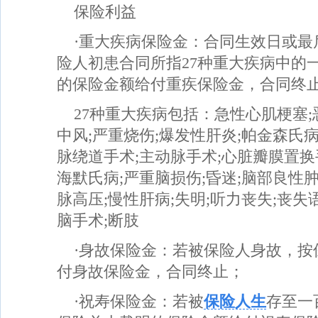
保险利益
·重大疾病保险金：合同生效日或最
险人初患合同所指27种重大疾病中的
的保险金额给付重疾保险金，合同终
27种重大疾病包括：急性心肌梗塞;
中风;严重烧伤;爆发性肝炎;帕金森氏
脉绕道手术;主动脉手术;心脏瓣膜置换
海默氏病;严重脑损伤;昏迷;脑部良性
脉高压;慢性肝病;失明;听力丧失;丧失
脑手术;断肢
·身故保险金：若被保险人身故，按
付身故保险金，合同终止；
·祝寿保险金：若被
保险人生
存至一